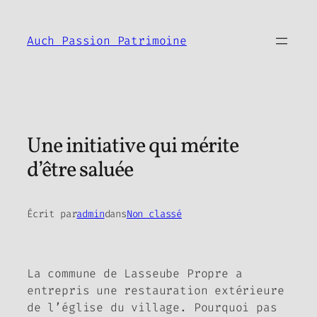
Aller
au
Auch Passion Patrimoine
contenu
Une initiative qui mérite
d’être saluée
Écrit par
admin
dans
Non classé
La commune de Lasseube Propre a
entrepris une restauration extérieure
de l’église du village. Pourquoi pas