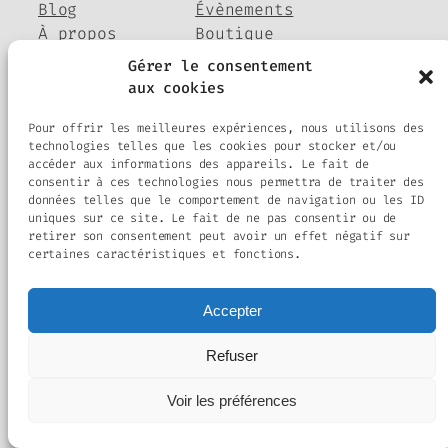
Blog
Évènements
À propos
Boutique
FAQ
Compositions
Gérer le consentement
Auteurs/autrices
Thèmes
aux cookies
Pour offrir les meilleures expériences, nous utilisons des
technologies telles que les cookies pour stocker et/ou
accéder aux informations des appareils. Le fait de
Twenty Twenty-Five
Conçu avec
WordPress
consentir à ces technologies nous permettra de traiter des
données telles que le comportement de navigation ou les ID
uniques sur ce site. Le fait de ne pas consentir ou de
retirer son consentement peut avoir un effet négatif sur
certaines caractéristiques et fonctions.
Accepter
Refuser
Voir les préférences