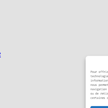
e
Pour offri
technologi
informatio
nous perme
navigation
ou de reti
certaines 