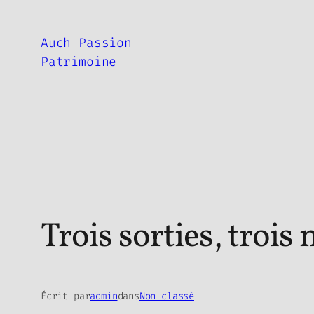
Aller
au
Auch Passion
contenu
Patrimoine
Trois sorties, trois
Écrit par
admin
dans
Non classé