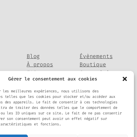
Blog
Évènements
À propos
Boutique
FAQ
Compositions
Gérer le consentement aux cookies
Auteurs/autrices
Thèmes
r les meilleures expériences, nous utilisons des
es telles que les cookies pour stocker et/ou accéder aux
ns des appareils. Le fait de consentir à ces technologies
ttra de traiter des données telles que le comportement de
 ou les ID uniques sur ce site. Le fait de ne pas consentir
rer son consentement peut avoir un effet négatif sur
caractéristiques et fonctions.
Conçu avec
WordPress